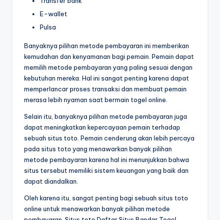
Transfer bank
E-wallet
Pulsa
Banyaknya pilihan metode pembayaran ini memberikan
kemudahan dan kenyamanan bagi pemain. Pemain dapat
memilih metode pembayaran yang paling sesuai dengan
kebutuhan mereka. Hal ini sangat penting karena dapat
memperlancar proses transaksi dan membuat pemain
merasa lebih nyaman saat bermain togel online.
Selain itu, banyaknya pilihan metode pembayaran juga
dapat meningkatkan kepercayaan pemain terhadap
sebuah situs toto. Pemain cenderung akan lebih percaya
pada situs toto yang menawarkan banyak pilihan
metode pembayaran karena hal ini menunjukkan bahwa
situs tersebut memiliki sistem keuangan yang baik dan
dapat diandalkan.
Oleh karena itu, sangat penting bagi sebuah situs toto
online untuk menawarkan banyak pilihan metode
pembayaran. Situs toto Daftar Situs Bandar Togel