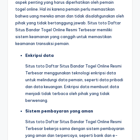
aspek penting yang harus diperhatikan oleh pemain
togel online. Hal ini karena pemain perlu memastikan
bahwa uang mereka aman dan tidak disalahgunakan oleh
pihak yang tidak bertanggung jawab. Situs toto Daftar
Situs Bandar Togel Online Resmi Terbesar memiliki
sistem keamanan yang canggih untuk memastikan
keamanan transaksi pemain.
Enkripsi data
Situs toto Daftar Situs Bandar Togel Online Resmi
Terbesar menggunakan teknologi enkripsi data
untuk melindungi data pemain, seperti data pribadi
dan data keuangan. Enkripsi data membuat data
menjadi tidak terbaca oleh pihak yang tidak
berwenang.
Sistem pembayaran yang aman
Situs toto Daftar Situs Bandar Togel Online Resmi
Terbesar bekerja sama dengan sistem pembayaran
yang aman dan terpercaya, seperti bank dan e-