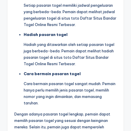
Setiap pasaran togel memiliki jadwal pengeluaran
yang berbeda-beda. Pemain dapat melihat jadwal
pengeluaran togel di situs toto Daftar Situs Bandar
Togel Online Resmi Terbesar.
Hadiah pasaran togel
Hadiah yang ditawarkan oleh setiap pasaran togel
juga berbeda-beda. Pemain dapat melihat hadiah
pasaran togel di situs toto Daftar Situs Bandar
Togel Online Resmi Terbesar.
Cara bermain pasaran togel
Cara bermain pasaran togel sangat mudah. Pemain
hanya perlu memilih jenis pasaran togel, memilih
nomor yang ingin dimainkan, dan memasang
taruhan.
Dengan adanya pasaran togel lengkap, pemain dapat
memilih pasaran togel yang sesuai dengan keinginan
mereka. Selain itu, pemain juga dapat memperoleh