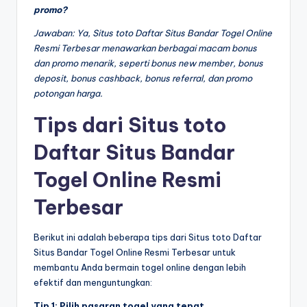
promo?
Jawaban: Ya, Situs toto Daftar Situs Bandar Togel Online
Resmi Terbesar menawarkan berbagai macam bonus
dan promo menarik, seperti bonus new member, bonus
deposit, bonus cashback, bonus referral, dan promo
potongan harga.
Tips dari Situs toto
Daftar Situs Bandar
Togel Online Resmi
Terbesar
Berikut ini adalah beberapa tips dari Situs toto Daftar
Situs Bandar Togel Online Resmi Terbesar untuk
membantu Anda bermain togel online dengan lebih
efektif dan menguntungkan:
Tip 1: Pilih pasaran togel yang tepat