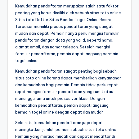
Kemudahan pendaftaran merupakan salah satu faktor
penting yang harus dimiliki oleh sebuah situs toto online.
Situs toto Daftar Situs Bandar Togel Online Resmi
Terbesar memiliki proses pendaftaran yang sangat
mudah dan cepat. Pemain hanya perlu mengisi formulir
pendaftaran dengan data yang valid, seperti nama,
alamat email, dan nomor telepon. Setelah mengisi
formulir pendaftaran, pemain dapat langsung bermain
togel online.
Kemudahan pendaftaran sangat penting bagi sebuah
situs toto online karena dapat memberikan kenyamanan
dan kemudahan bagi pemain. Pemain tidak perlu repot-
repot mengisi formulir pendaftaran yang rumit atau
menunggu lama untuk proses verifikasi. Dengan
kemudahan pendaftaran, pemain dapat langsung
bermain togel online dengan cepat dan mudah.
Selain itu, kemudahan pendaftaran juga dapat
meningkatkan jumlah pemain sebuah situs toto online.
Pemain yang merasa mudah dan cepat mendaftar di