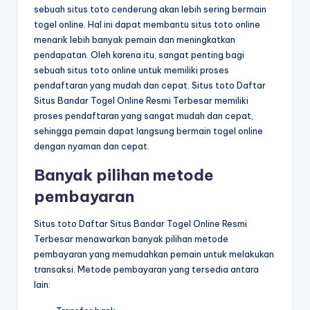
sebuah situs toto cenderung akan lebih sering bermain
togel online. Hal ini dapat membantu situs toto online
menarik lebih banyak pemain dan meningkatkan
pendapatan. Oleh karena itu, sangat penting bagi
sebuah situs toto online untuk memiliki proses
pendaftaran yang mudah dan cepat. Situs toto Daftar
Situs Bandar Togel Online Resmi Terbesar memiliki
proses pendaftaran yang sangat mudah dan cepat,
sehingga pemain dapat langsung bermain togel online
dengan nyaman dan cepat.
Banyak pilihan metode
pembayaran
Situs toto Daftar Situs Bandar Togel Online Resmi
Terbesar menawarkan banyak pilihan metode
pembayaran yang memudahkan pemain untuk melakukan
transaksi. Metode pembayaran yang tersedia antara
lain: