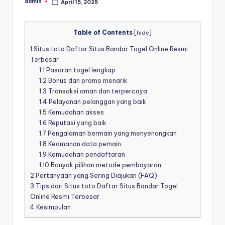
admin
April 15, 2025
Posted
by
Table of Contents
[
hide
]
1
Situs toto Daftar Situs Bandar Togel Online Resmi
Terbesar
1.1
Pasaran togel lengkap
1.2
Bonus dan promo menarik
1.3
Transaksi aman dan terpercaya
1.4
Pelayanan pelanggan yang baik
1.5
Kemudahan akses
1.6
Reputasi yang baik
1.7
Pengalaman bermain yang menyenangkan
1.8
Keamanan data pemain
1.9
Kemudahan pendaftaran
1.10
Banyak pilihan metode pembayaran
2
Pertanyaan yang Sering Diajukan (FAQ)
3
Tips dari Situs toto Daftar Situs Bandar Togel
Online Resmi Terbesar
4
Kesimpulan