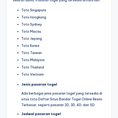
Toto Singapura
Toto Hongkong
Toto Sydney
Toto Macau
Toto Jepang
Toto Korea
Toto Taiwan
Toto Malaysia
Toto Thailand
Toto Vietnam
Jenis pasaran togel
Ada berbagai jenis pasaran togel yang tersedia di
situs toto Daftar Situs Bandar Togel Online Resmi
Terbesar, seperti pasaran 2D, 3D, 4D, dan 5D.
Jadwal pasaran togel