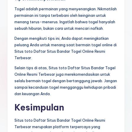
Togel adalah permainan yang menyenangkan. Nikmatilah
permainan ini tanpa terbebani oleh keinginan untuk
menang terus-menerus. Ingatlah bahwa togel hanyalah
sebuah hiburan, bukan cara untuk mencari nafkah.
Dengan mengikuti tips ini, Anda dapat meningkatkan
peluang Anda untuk menang saat bermain togel online di
Situs toto Daftar Situs Bandar Togel Online Resmi
Terbesar.
Selain tips di atas, Situs toto Daftar Situs Bandar Togel
Online Resmi Terbesar juga merekomendasikan untuk
selalu bermain togel dengan bertanggung jawab. Jangan
sampai kecanduan togel mengganggu kehidupan pribadi
dan keuangan Anda.
Kesimpulan
Situs toto Daftar Situs Bandar Togel Online Resmi
Terbesar merupakan platform terpercaya yang