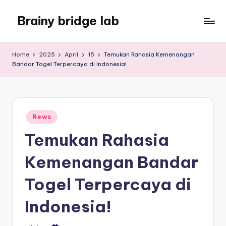
Brainy bridge lab
Skip
to
Embark
content
on
Home
2025
April
15
Temukan Rahasia Kemenangan
Your
Bandar Togel Terpercaya di Indonesia!
Learning
Odyssey
Posted
News
in
Temukan Rahasia
Kemenangan Bandar
Togel Terpercaya di
Indonesia!